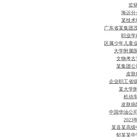
监
海运分
某技术
广东省某集团
职业学
区属少年儿童
大学附属
文物考古
某集团公
皮肤
企业职工省
某大学
机动
皮肤病
中国华油公
202
某县某高级
郁某某中