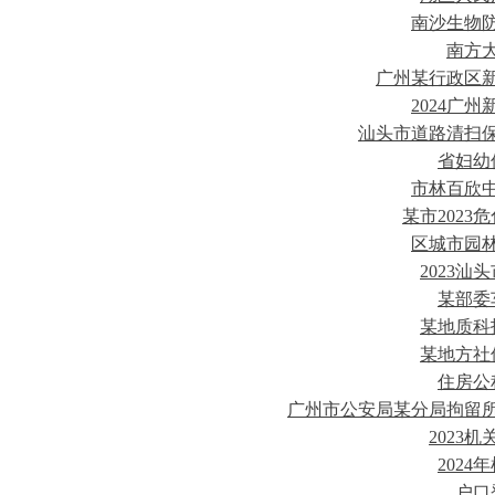
南沙生物
南方
广州某行政区
2024广
汕头市道路清扫
省妇幼
市林百欣
某市202
区城市园
2023
某部委
某地质科
某地方社
住房公
广州市公安局某分局拘留
2023
202
户口