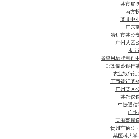
某市皮
南方
某县中
广东
清远市某公
广州某区
永宁
省警用标牌制作
邮政储蓄银行
农业银行汕
工商银行某
广州某区
某殡仪
中捷通信
广州
某海事局
贵州车辆公
某医科大学