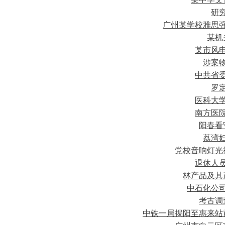
研
广州某学校雅思
某机
某市风
涉案
中共省
罗
医科大
南方医
阳春看
荔湾
党校音响灯光
退休人
林产品及其
中石化公
考古调
中铁一局揭阳至惠来站