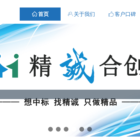
ꀇ
首页
ꁘ
关于我们
ꀧ
客户口碑
ꀇ
首页
ꁘ
关于我们
ꀧ
客户口碑
代写 | 不分包不转包、精品标书踩点得分 | 从写到打印、