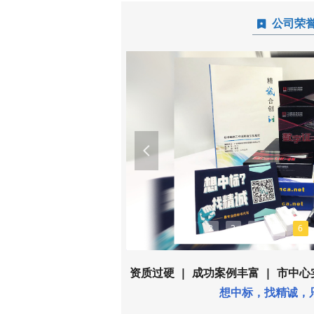
公司荣
끈
넳
1
2
3
4
5
6
资质过硬 | 成功案例丰富 | 市中
想中标，找精诚，