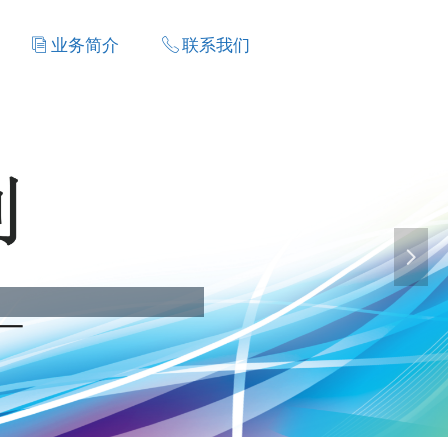
ꀢ
业务简介
ꂅ
联系我们
ꀢ
业务简介
ꂅ
联系我们
넲
签盖、封包一条龙