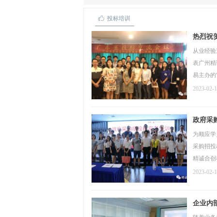
ꀧ
投标培训
热烈祝
从业经验
表广州精
易主办的
2023-02-
政府采
为顺应学
采购招投
精诚合创
例进行分
2023-02-
企业内