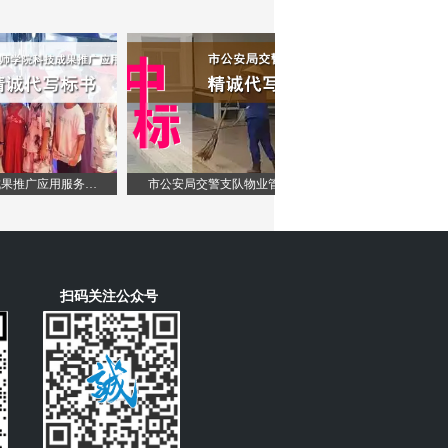
公司代写标书
承包食堂的招标标书
专业投标书标书代写
做标书的步骤
公司投标代理
做标书怎么做标书制作
政府采购网
作
标书咨询公司
广东省智慧云采购平台
代写制作标书
台
标书招标
代写服务投标书
标书文件编写
承包食堂的招标标文
餐饮食堂投标标书
技师学院科技成果推广应用服务采购
市公安局交警支队物业管理项目
大学学院校区食堂餐饮托管
标书咨询公司
标书制作
政府采购网
标书文件
公司代写标书
承包食堂的招标标书
专业投标书标书代写
做标书的步骤
公司投标代理
做标书怎么做标书制作
扫码关注
公众号
政府采购网
作
投标书
标书咨询公司
投标文件
广东省智慧云采购平台
投标流程
代写制作标书
台
投标函
标书招标
招标投标
代写服务投标书
投标保函
标书文件编写
投标报价
承包食堂的招标标文
投标保证金规定
餐饮食堂投标标书
招投标流程图
标书咨询公司
投标是什么意思
标书制作
广州代写标书
政府采购网