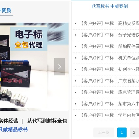
代写标书 中标案例
誉资质
【客户好评】中标！高精尖反
넷
【客户好评】中标！分子光谱
넷
【客户好评】中标！船舶配件
넷
【客户好评】中标！机关单位
넷
넲
넷
【客户好评】中标！广东省某
넷
【客户好评】中标！应急管理
넷
7
8
9
10
【客户好评】中标！某市第六
넷
【客户好评】中标！学年内片
넷
心实体经营 | 从代写到封标全包
只做精品标书
上一页
1
2