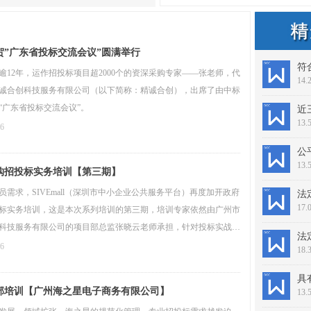
贺”广东省投标交流会议”圆满举行
符
逾12年，运作招投标项目超2000个的资深采购专家——张老师，代
14.
诚合创科技服务有限公司（以下简称：精诚合创），出席了由中标
“广东省投标交流会议”。
13.
16
公
13.
购招投标实务培训【第三期】
员需求，SIVEmall（深圳市中小企业公共服务平台）再度加开政府
法
17.
标实务培训，这是本次系列培训的第三期，培训专家依然由广州市
科技服务有限公司的项目部总监张晓云老师承担，针对投标实战案
法
享和技巧讲解。
16
18.
部培训【广州海之星电子商务有限公司】
13.